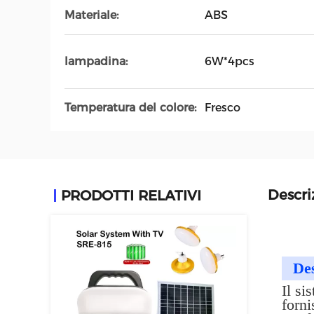
Materiale:
ABS
lampadina:
6W*4pcs
Temperatura del colore:
Fresco
Descri
PRODOTTI RELATIVI
Des
Il si
forni