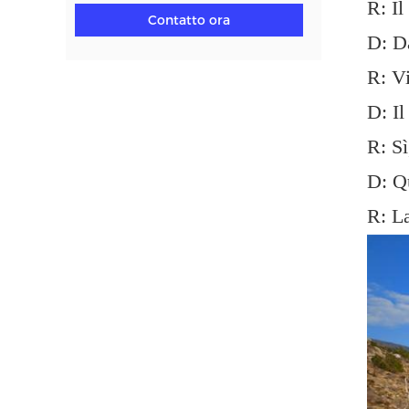
R: I
Contatto ora
D: Da
R: Vi
D: Il
R: Sì
D: Qu
R: La