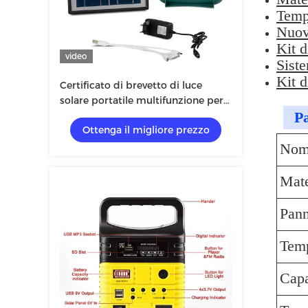
Tempe
Nuov
Kit d
video
Siste
Kit d
Certificato di brevetto di luce
solare portatile multifunzione per
Pa
campeggio
Ottenga il migliore prezzo
Nome
Mate
Pann
Temp
Capa