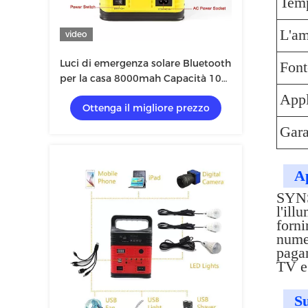
Temp
L'am
video
Luci di emergenza solare Bluetooth
Font
per la casa 8000mah Capacità 10w
6v
Appl
Ottenga il migliore prezzo
Gara
Ap
SYNS
l'ill
forni
numer
paga
TV e 
Su