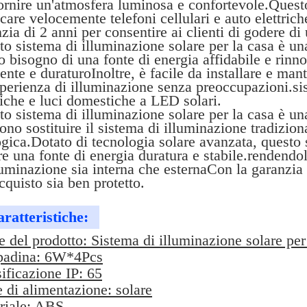
ornire un'atmosfera luminosa e confortevole.Quest
icare velocemente telefoni cellulari e auto elettric
zia di 2 anni per consentire ai clienti di godere d
o sistema di illuminazione solare per la casa è un
 bisogno di una fonte di energia affidabile e rinno
iente e duraturoInoltre, è facile da installare e ma
perienza di illuminazione senza preoccupazioni.sist
riche e luci domestiche a LED solari.
o sistema di illuminazione solare per la casa è una
ono sostituire il sistema di illuminazione tradizio
gica.Dotato di tecnologia solare avanzata, questo 
re una fonte di energia duratura e stabile.rendendo
luminazione sia interna che esternaCon la garanzia 
cquisto sia ben protetto.
ratteristiche:
del prodotto: Sistema di illuminazione solare per
adina: 6W*4Pcs
ificazione IP: 65
 di alimentazione: solare
riale: ABS