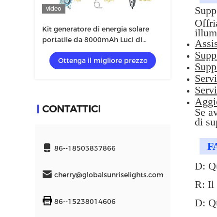
Suppo
video
Offri
Kit generatore di energia solare
illum
portatile da 8000mAh Luci di
Assis
emergenza blu con pannello solare
Suppo
Ottenga il migliore prezzo
da 10w 6v
Supp
Servi
Servi
Aggi
CONTATTICI
Se av
di su
F
86--18503837866
D: Qu
cherry@globalsunriselights.com
R: I
D: Qu
86--15238014606