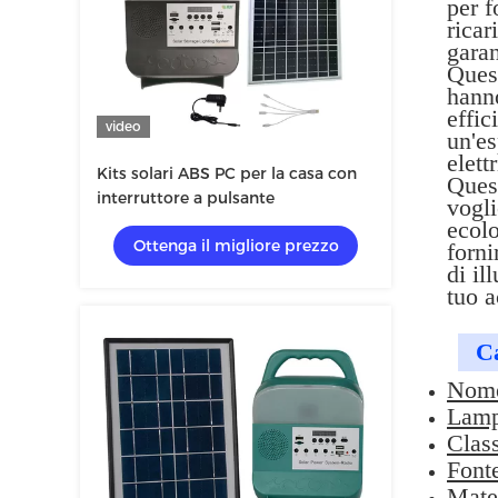
per f
ricar
garan
Quest
hanno
effic
video
un'es
elett
Kits solari ABS PC per la casa con
Quest
interruttore a pulsante
vogli
ecolo
Ottenga il migliore prezzo
forni
di il
tuo a
Ca
Nome 
Lamp
Class
Fonte
Mate