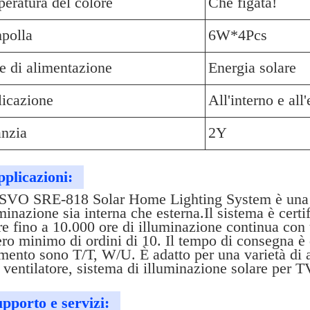
eratura del colore
Che figata!
polla
6W*4Pcs
e di alimentazione
Energia solare
icazione
All'interno e all
nzia
2Y
plicazioni:
VO SRE-818 Solar Home Lighting System è una so
uminazione sia interna che esterna.Il sistema è cer
re fino a 10.000 ore di illuminazione continua con
o minimo di ordini di 10. Il tempo di consegna è d
mento sono T/T, W/U. È adatto per una varietà di 
ventilatore, sistema di illuminazione solare per TV
pporto e servizi: