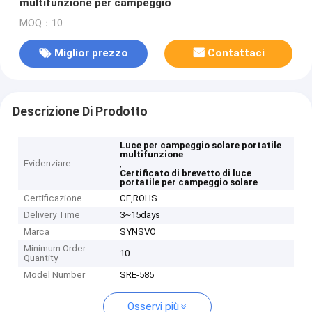
multifunzione per campeggio
MOQ：10
Miglior prezzo
Contattaci
Descrizione Di Prodotto
Luce per campeggio solare portatile
multifunzione
Evidenziare
,
Certificato di brevetto di luce
portatile per campeggio solare
Certificazione
CE,ROHS
Delivery Time
3~15days
Marca
SYNSVO
Minimum Order
10
Quantity
Model Number
SRE-585
Osservi più