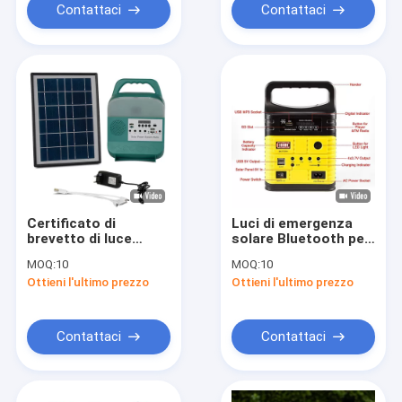
Contattaci
Contattaci
Certificato di
Luci di emergenza
brevetto di luce
solare Bluetooth per
solare portatile
la casa 8000mah
MOQ:
10
MOQ:
10
multifunzione per
Capacità 10w 6v
Ottieni l'ultimo prezzo
Ottieni l'ultimo prezzo
campeggio
Contattaci
Contattaci