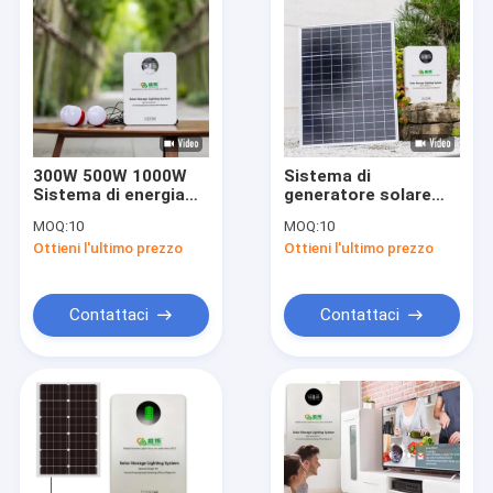
300W 500W 1000W
Sistema di
Sistema di energia
generatore solare
solare portatile per
portatile universale
MOQ:
10
MOQ:
10
campeggio
presa di uscita
Ottieni l'ultimo prezzo
Ottieni l'ultimo prezzo
bianca
Contattaci
Contattaci
Casa
Prodotti
Video