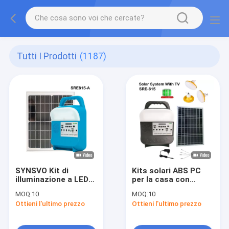
Tutti I Prodotti
(1187)
SYNSVO Kit di
Kits solari ABS PC
illuminazione a LED
per la casa con
con pannelli solari e
interruttore a
MOQ:
10
MOQ:
10
batterie
pulsante
Ottieni l'ultimo prezzo
Ottieni l'ultimo prezzo