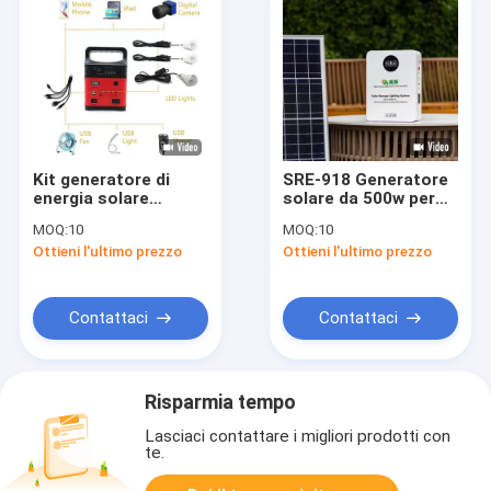
Kit generatore di
SRE-918 Generatore
energia solare
solare da 500w per
portatile da 8000mAh
campeggio con
MOQ:
10
MOQ:
10
Luci di emergenza
pannello
Ottieni l'ultimo prezzo
Ottieni l'ultimo prezzo
blu con pannello
monocristallino
solare da 10w 6v
Contattaci
Contattaci
Risparmia tempo
Lasciaci contattare i migliori prodotti con
te.