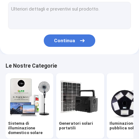
Luce solare del giardino
Sistema energetico del pannello solare
Luci alimentate solari del LED
Continua
Luce di campeggio solare portatile
Luci di emergenza solari
Le Nostre Categorie
Lampadine solari portatili
Luci decorative solari
Fan all'aperto alimentato solare
Lampada solare della zanzara
Sistema di
Generatori solari
Iluminazione
Luce solare della parete
illuminazione
portatili
pubblica solar
domestico solare