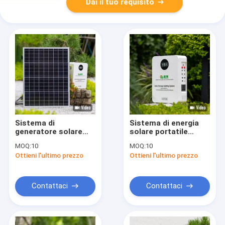
Dai il tuo requisito
Sistema di
Sistema di energia
generatore solare
solare portatile
portatile ROHS
compatto e affidabile
MOQ:
10
MOQ:
10
bianco Capacità di
Ottieni l'ultimo prezzo
Ottieni l'ultimo prezzo
alimentazione 1000w
Contattaci
Contattaci