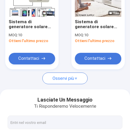
Chi siamo
Giro della fabbrica
Sistema di
Sistema di
generatore solare
generatore solare
Controllo di qualità
portatile 300w Easy
mobile leggero SRE-
MOQ:
10
MOQ:
10
Power Solutions
918
Ottieni l'ultimo prezzo
Ottieni l'ultimo prezzo
Richiedi un preventivo
Contattaci
Contattaci
Sistema di illuminazione domestico solare
Osservi più
Generatori solari portatili
Iluminazione pubblica solare
Lasciate Un Messaggio
Ti Risponderemo Velocemente
Luce di inondazione solare
Corredi leggeri solari