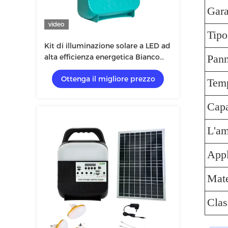
Gara
video
Tipo
Kit di illuminazione solare a LED ad
alta efficienza energetica Bianco
Pann
fresco
Ottenga il migliore prezzo
Temp
Capa
L'am
Appl
Mate
Clas