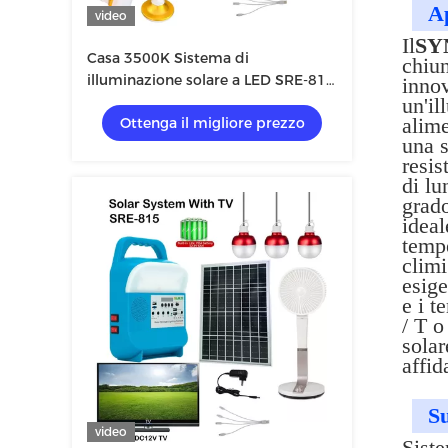
Ap
video
Il
SYN
Casa 3500K Sistema di
chiun
illuminazione solare a LED SRE-815
innov
CE ROHS
un'il
alime
Ottenga il migliore prezzo
una s
resis
di lu
grado
ideal
tempe
climi
esige
e i t
/ T o
solar
affid
Su
video
Siste