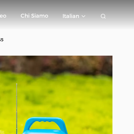
deo
Chi Siamo
Italian
65