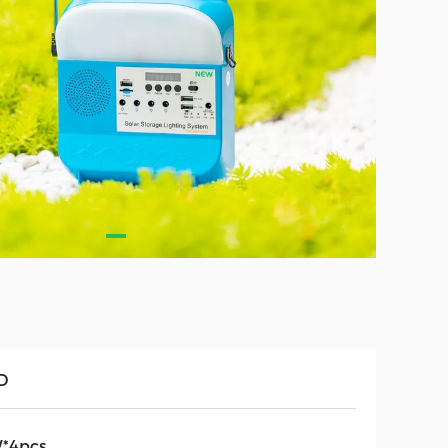
D
*4pcs