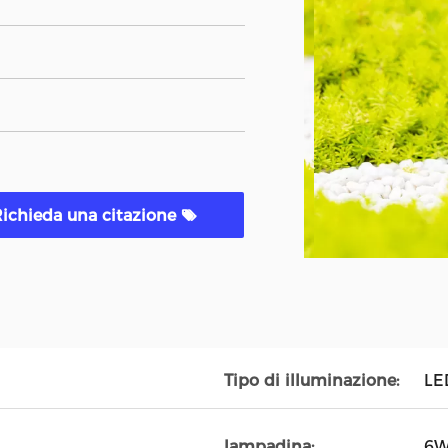
ichieda una citazione
Tipo di illuminazione:
LE
lampadina:
6W