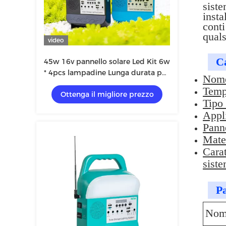
siste
insta
conti
quals
video
Ca
45w 16v pannello solare Led Kit 6w
* 4pcs lampadine Lunga durata per
Nome 
residenziale
Tempe
Ottenga il migliore prezzo
Tipo
Appli
Pann
Mate
Carat
siste
Pa
Nome