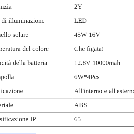
nzia
2Y
 di illuminazione
LED
ello solare
45W 16V
eratura del colore
Che figata!
cità della batteria
12.8V 10000mah
polla
6W*4Pcs
icazione
All'interno e all'estern
riale
ABS
sificazione IP
65