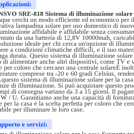
plicazioni:
SVO SRE-818 Sistema di illuminazione solare 
que cerchi un modo efficiente ed economico per i
ativa lampadina solare per uso domestico di nuovo
luminazione affidabile e affidabile senza consumar
ntato da una batteria di 12,8V 10000mah, caricabi
oluzione ideale per chi cerca un'opzione di illumin
tere a condizioni climatiche difficili, e il suo mat
nga durata. Questo sistema di illuminazione solare 
 di alimentare anche altri dispositivi, come TV e v
e per coloro che cercano una centrale solareÈ inolt
rature comprese tra -20 e 60 gradi Celsius, renden
.questo sistema di illuminazione solare per la casa 
nze di illuminazione. Si può acquistare questo pro
empi di consegna variano da 3 a 15 giorni. Il paga
 W / U. Garantiamo anche una capacità di fornitur
e per la casa è la scelta perfetta per coloro che 
abile per illuminare le loro case.
pporto e servizi:
ma di illuminazione solare per la casa Supporto te