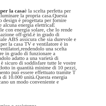
per la casa
è la scelta perfetta per
lluminare la propria casa.Questa
 design è progettata per fornire
e alcuna energia elettricaÈ
le con energia solare, che lo rende
azione off-grid.è in grado di
eriale ABS assicura che sia durevole e
per la casa TV e ventilatore è in
entilatori,rendendolo una scelta
re in grado di funzionare a
dolo adatto a una varietà di
è sicuro di soddisfare tutte le vostre
dotto in quantità minime di 10 pezzi,
mento può essere effettuato tramite T
a di 10.000 unità.Questa energia
cercano un modo conveniente e
cnico e assistenza