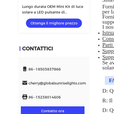
Forni
Lungo durata OEM Mini Kit di luce
per l
solare a LED pulsante di
Forni
interruttore
suppo
Ottenga il migliore prezzo
I nos
Istru
Cons
Parti
CONTATTICI
Suppo
Suppo
Se av
solar
86--18503837866
F
cherry@globalsunriselights.com
D: Qu
86--15238014606
R: Il
D: Qu
Contatto ora