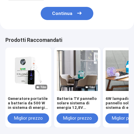
Continua
Prodotti Raccomandati
Generatore portatile
Batteria TV pannello
6W lampadine 
a batteria da 500 W
solare sistema di
pannello solar
in sistema di energia
energia 12,8V
sistema di ene
solare fuori rete
10000mah
per la casa
Miglior prezzo
Miglior prezzo
Miglior pr