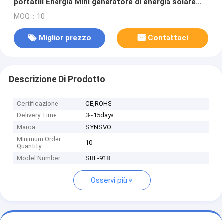
portatili Energia Mini generatore di energia solare
portatile 300w
MOQ：10
Miglior prezzo
Contattaci
Descrizione Di Prodotto
Certificazione
CE,ROHS
Delivery Time
3~15days
Marca
SYNSVO
Minimum Order
10
Quantity
Model Number
SRE-918
Osservi più