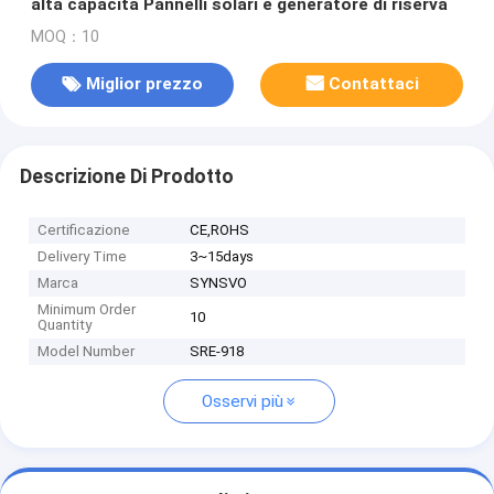
alta capacità Pannelli solari e generatore di riserva
MOQ：10
Miglior prezzo
Contattaci
Descrizione Di Prodotto
Certificazione
CE,ROHS
Delivery Time
3~15days
Marca
SYNSVO
Minimum Order
10
Quantity
Model Number
SRE-918
Osservi più