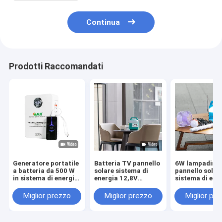
Continua
Prodotti Raccomandati
Generatore portatile
Batteria TV pannello
6W lampadine 
a batteria da 500 W
solare sistema di
pannello solar
in sistema di energia
energia 12,8V
sistema di ene
solare fuori rete
10000mah
per la casa
Miglior prezzo
Miglior prezzo
Miglior pr