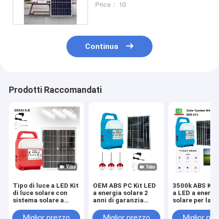
Price： 10
Continua
Prodotti Raccomandati
Tipo di luce a LED Kit
OEM ABS PC Kit LED
3500k ABS Kit d
di luce solare con
a energia solare 2
a LED a energi
sistema solare a
anni di garanzia
solare per la c
doppia USB Home
ROHS
Fitting SRE-815
Miglior prezzo
Miglior prezzo
Miglior pr