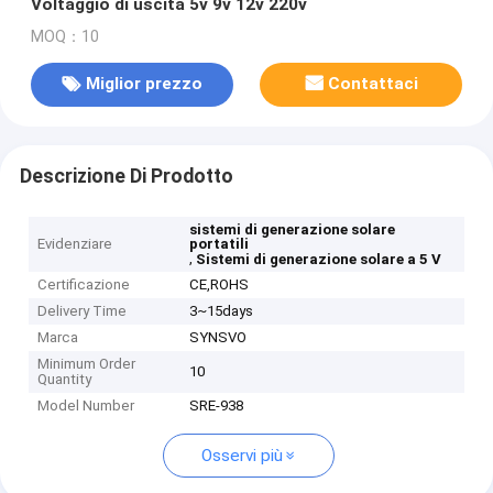
Voltaggio di uscita 5v 9v 12v 220v
MOQ：10
Miglior prezzo
Contattaci
Descrizione Di Prodotto
sistemi di generazione solare
Evidenziare
portatili
,
Sistemi di generazione solare a 5 V
Certificazione
CE,ROHS
Delivery Time
3~15days
Marca
SYNSVO
Minimum Order
10
Quantity
Model Number
SRE-938
Osservi più