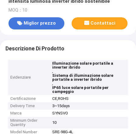
intensità luminosa inverter ibrido sostenibile
MOQ：10
Miglior prezzo
Contattaci
Descrizione Di Prodotto
Illuminazione solare portatile a
inverter ibrido
,
Sistema di illuminazione solare
Evidenziare
portatile a inverter ibrido
,
IP65 luce solare portatile per
campeggio
Certificazione
CE,ROHS
Delivery Time
3~15days
Marca
SYNSVO
Minimum Order
10
Quantity
Model Number
SRE-98G-4L