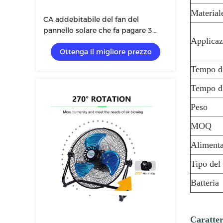
Material
CA addebitabile del fan del
pannello solare che fa pagare 3
Applicaz
durevolezza Eco amichevole
Ottenga il migliore prezzo
Tempo di
Tempo di
Peso
MOQ
Aliment
Tipo del
Batteria
Caratteri