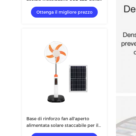
griglia di protezione di sicurezza
Ottenga il migliore prezzo
del fan F13
Base di rinforzo fan all'aperto
alimentata solare staccabile per il
picnic all'aperto