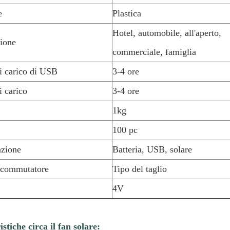
e
Plastica
Hotel, automobile, all'aperto,
ione
commerciale, famiglia
 carico di USB
3-4 ore
 carico
3-4 ore
1kg
100 pc
azione
Batteria, USB, solare
 commutatore
Tipo del taglio
4V
stiche circa il fan solare: