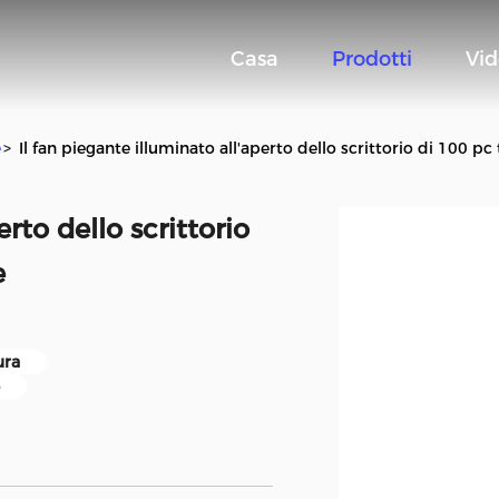
Casa
Prodotti
Vi
e
>
Il fan piegante illuminato all'aperto dello scrittorio di 100 pc
erto dello scrittorio
e
ura