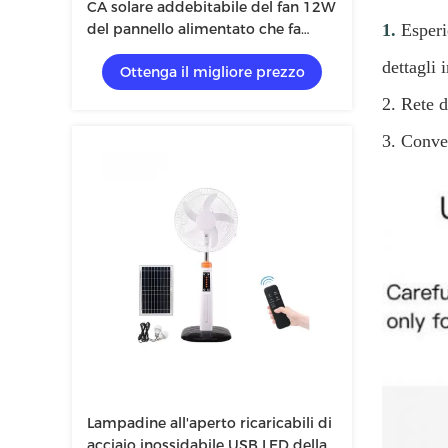
CA solare addebitabile del fan 12W
del pannello alimentato che fa
1.
Esperi
pagare 3 durevolezza Eco
dettagli 
Ottenga il migliore prezzo
amichevole
2. Rete d
3. Conven
Lampadine all'aperto ricaricabili di
acciaio inossidabile USB LED della