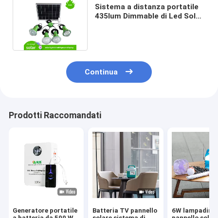
Sistema a distanza portatile
435lum Dimmable di Led Solar
Power del regolatore
Continua
Prodotti Raccomandati
Generatore portatile
Batteria TV pannello
6W lampadine 
a batteria da 500 W
solare sistema di
pannello solar