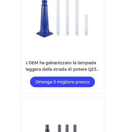
L'OEM ha galvanizzato la lampada
leggera della strada di potere Q235
di palo della via solare d'acciaio
Ottenga il migliore prezzo
all'aperto