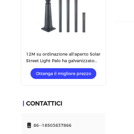
12M su ordinazione all'aperto Solar
Street Light Palo ha galvanizzato
Smart principale astuto Palo 15m
Ottenga il migliore prezzo
CONTATTICI
86--18503837866