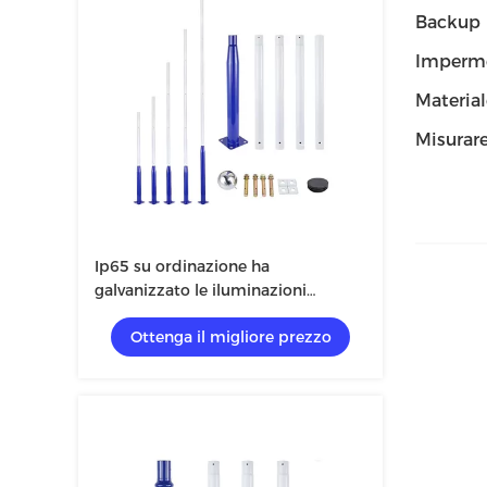
Backup
Imperme
Material
Misurar
Ip65 su ordinazione ha
galvanizzato le iluminazioni
pubbliche solare parti di 12M - di 8
Ottenga il migliore prezzo
Single Arm Road Palo