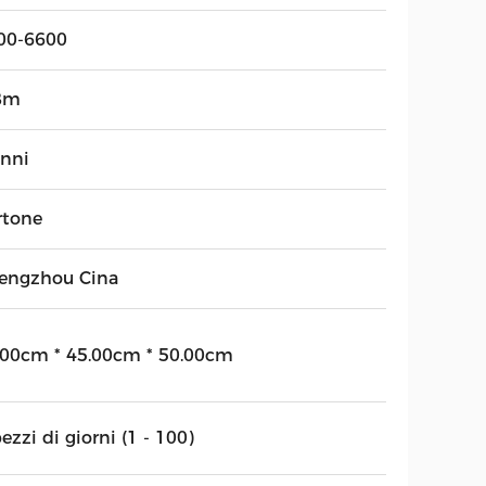
00-6600
8m
anni
rtone
engzhou Cina
.00cm * 45.00cm * 50.00cm
ezzi di giorni (1 - 100)