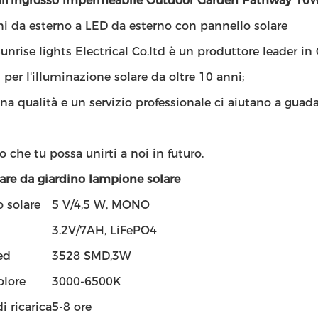
all'ingrosso Impermeabile Outdoor Garden Pathway 10W
i da esterno a LED da esterno con pannello solare
unrise lights Electrical Co.ltd è un produttore leader in 
 per l'illuminazione solare da oltre 10 anni;
a qualità e un servizio professionale ci aiutano a guad
 che tu possa unirti a noi in futuro.
are da giardino lampione solare
 solare
5 V/4,5 W, MONO
3.2V/7AH, LiFePO4
ed
3528 SMD,3W
olore
3000-6500K
 ricarica
5-8 ore