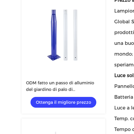
Prezzo 
Lampion
Global S
prodotti
una buon
mondo;
speriamo
Luce sol
ODM fatto un passo di alluminio
Pannello
del giardino di palo di
iluminazione pubblica di 3m 4m
Batteria
Ottenga il migliore prezzo
6m 8m per all'aperto
Luce a l
Temp. c
Tempo di