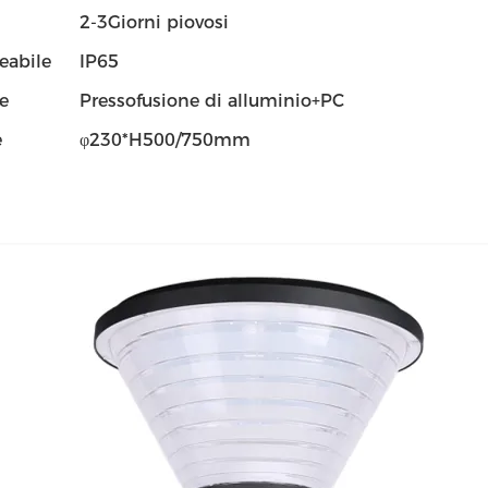
2-3Giorni piovosi
abile
IP65
e
Pressofusione di alluminio+PC
e
φ230*H500/750mm