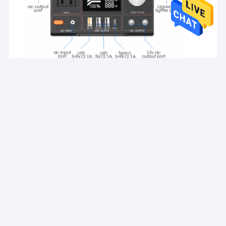
Recommended Products
Kits solari ABS PC
Generatori portatili
6W lampadine 
per la casa con
a energia solare
pannello solar
interruttore a
ecologici SRE-918
sistema di ene
pulsante
per la casa