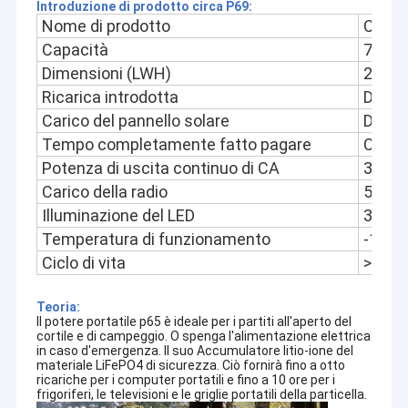
Introduzione di prodotto circa P69:
Nome di prodotto
Centra
Capacità
78000
Dimensioni (LWH)
235*
Ricarica introdotta
DC15V
Carico del pannello solare
DC552
Tempo completamente fatto pagare
CC 15
Potenza di uscita continuo di CA
300W
Carico della radio
5W
Illuminazione del LED
3W
Temperatura di funzionamento
-10ºC
Ciclo di vita
>1000
Teoria:
Il potere portatile p65 è ideale per i partiti all'aperto del
cortile e di campeggio. O spenga l'alimentazione elettrica
in caso d'emergenza. Il suo Accumulatore litio-ione del
materiale LiFePO4 di sicurezza. Ciò fornirà fino a otto
ricariche per i computer portatili e fino a 10 ore per i
frigoriferi, le televisioni e le griglie portatili della particella.