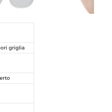
ori griglia
erto