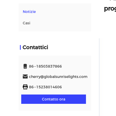
pro
Notizie
Casi
Contattici
86--18503837866
cherry@globalsunriselights.com
86--15238014606
Contatto ora