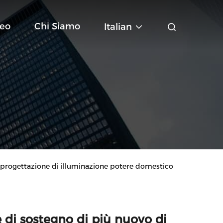
deo
Chi Siamo
Italian
di progettazione di illuminazione potere domestico
e di sostegno di più nuovo di