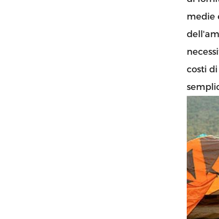
medie e
dell'am
necessi
costi d
sempli