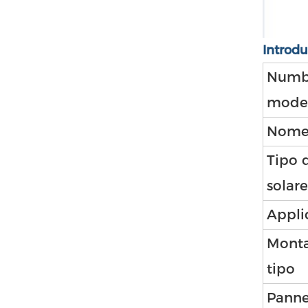
Introdu
Numb
mode
Nome 
Tipo 
solare
Appli
Monta
tipo
Panne