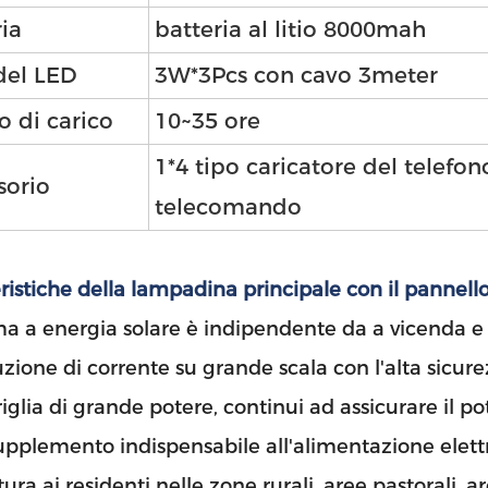
ia
batteria al litio 8000mah
del LED
3W*3Pcs con cavo 3meter
 di carico
10~35 ore
1*4 tipo caricatore del telefono
sorio
telecomando
ristiche della lampadina principale con il pannello
Lasciate un messaggio
Ti richiameremo presto!
ema a energia solare è indipendente da a vicenda e 
ruzione di corrente su grande scala con l'alta sicu
riglia di grande potere, continui ad assicurare il po
upplemento indispensabile all'alimentazione elettr
itura ai residenti nelle zone rurali, aree pastorali,