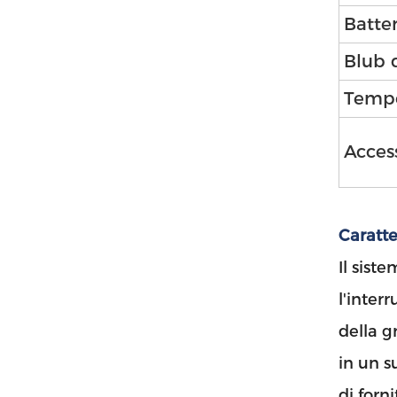
Batter
Blub 
Tempo
Acces
Caratte
Il sist
l'inter
della g
in un s
di forn